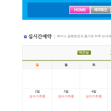
베어스 글램핑장과 즐거운 하루 보내세
일
월
화
2일
3일
4일
성수기주중
성수기주중
성수기주중