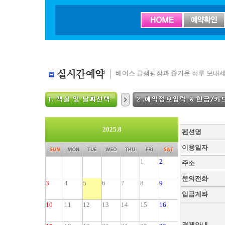
베어스 글램핑장과 즐거운 하루 보내세
2025.8
펜션명
이용일자
1
2
주소
문의전화
3
4
5
6
7
8
9
입금계좌
10
11
12
13
14
15
16
결제안내