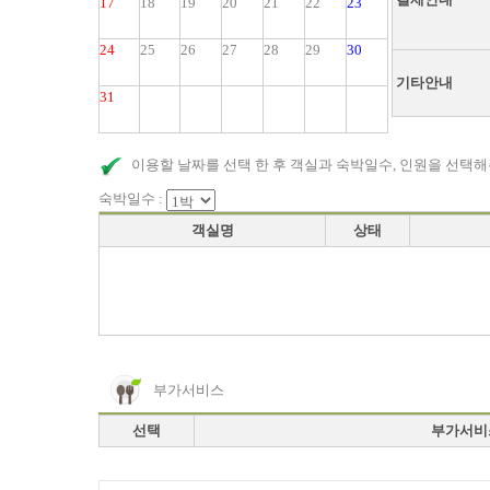
17
18
19
20
21
22
23
24
25
26
27
28
29
30
기타안내
31
이용할 날짜를 선택 한 후 객실과 숙박일수, 인원을 선택해
숙박일수 :
객실명
상태
부가서비스
선택
부가서비