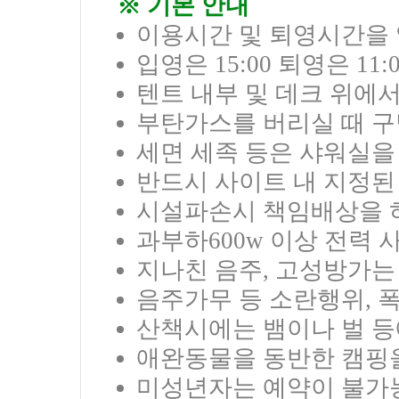
※ 기본 안내
이용시간 및 퇴영시간을 
입영은 15:00 퇴영은 11
텐트 내부 및 데크 위에
부탄가스를 버리실 때 구
세면 세족 등은 샤워실을
반드시 사이트 내 지정된
시설파손시 책임배상을 
과부하600w 이상 전력 
지나친 음주, 고성방가는
음주가무 등 소란행위, 
산책시에는 뱀이나 벌 등
애완동물을 동반한 캠핑
미성년자는 예약이 불가