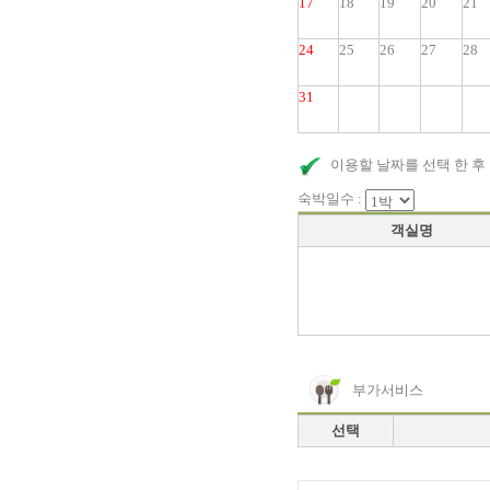
17
18
19
20
21
24
25
26
27
28
31
이용할 날짜를 선택 한 후
숙박일수 :
객실명
부가서비스
선택