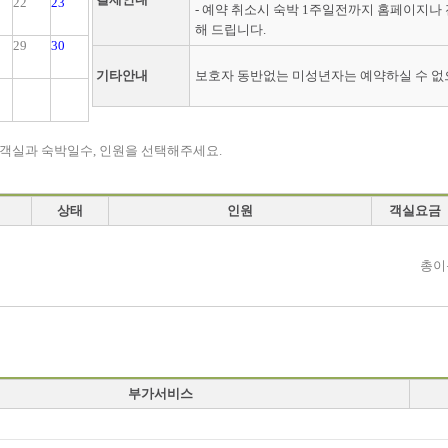
22
23
- 예약 취소시 숙박 1주일전까지 홈페이지나
해 드립니다.
29
30
기타안내
보호자 동반없는 미성년자는 예약하실 수 없
 객실과 숙박일수, 인원을 선택해주세요.
상태
인원
객실요금
총이
부가서비스