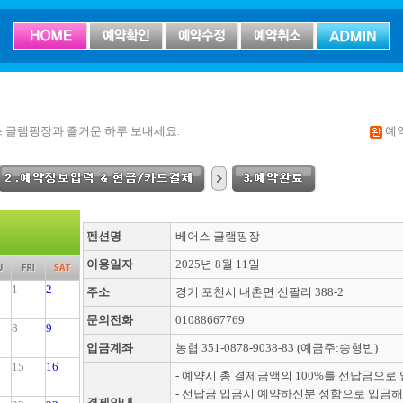
 글램핑장과 즐거운 하루 보내세요.
예
펜션명
베어스 글램핑장
이용일자
2025년 8월 11일
1
2
주소
경기 포천시 내촌면 신팔리 388-2
문의전화
01088667769
8
9
입금계좌
농협 351-0878-9038-83 (예금주:송형빈)
15
16
- 예약시 총 결제금액의 100%를 선납금으로
- 선납금 입금시 예약하신분 성함으로 입금해
결제안내