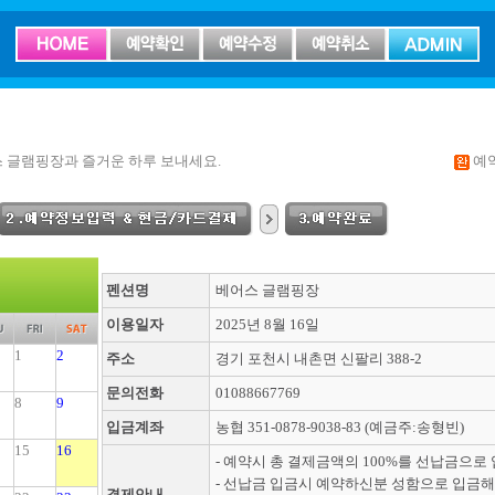
 글램핑장과 즐거운 하루 보내세요.
예
펜션명
베어스 글램핑장
이용일자
2025년 8월 16일
1
2
주소
경기 포천시 내촌면 신팔리 388-2
문의전화
01088667769
8
9
입금계좌
농협 351-0878-9038-83 (예금주:송형빈)
15
16
- 예약시 총 결제금액의 100%를 선납금으로
- 선납금 입금시 예약하신분 성함으로 입금해
결제안내