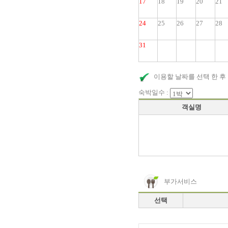
17
18
19
20
21
24
25
26
27
28
31
이용할 날짜를 선택 한 후
숙박일수 :
객실명
부가서비스
선택