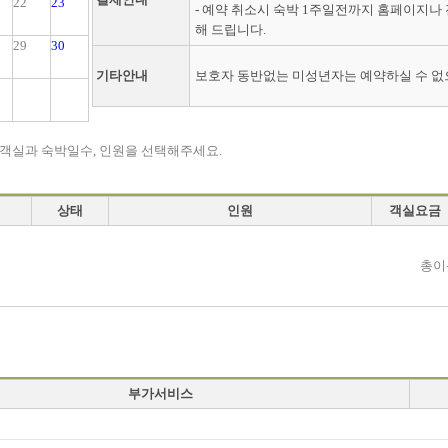
22
23
- 예약 취소시 숙박 1주일전까지 홈페이지나
해 드립니다.
29
30
기타안내
보호자 동반없는 미성년자는 예약하실 수 없
 객실과 숙박일수, 인원을 선택해주세요.
상태
인원
객실요금
총이
부가서비스