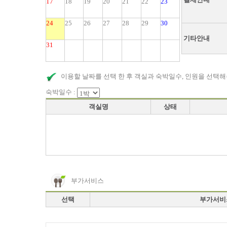
17
18
19
20
21
22
23
24
25
26
27
28
29
30
기타안내
31
이용할 날짜를 선택 한 후 객실과 숙박일수, 인원을 선택해
숙박일수 :
객실명
상태
부가서비스
선택
부가서비