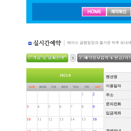
베어스 글램핑장과 즐거운 하루 보내세
2025.8
펜션명
이용일자
1
2
주소
문의전화
3
4
5
6
7
8
9
입금계좌
10
11
12
13
14
15
16
결제안내