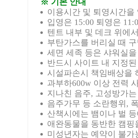
※ 기본 안내
이용시간 및 퇴영시간을 
입영은 15:00 퇴영은 11
텐트 내부 및 데크 위에
부탄가스를 버리실 때 구
세면 세족 등은 샤워실을
반드시 사이트 내 지정된
시설파손시 책임배상을 
과부하600w 이상 전력 
지나친 음주, 고성방가는
음주가무 등 소란행위, 
산책시에는 뱀이나 벌 등
애완동물을 동반한 캠핑
미성년자는 예약이 불가