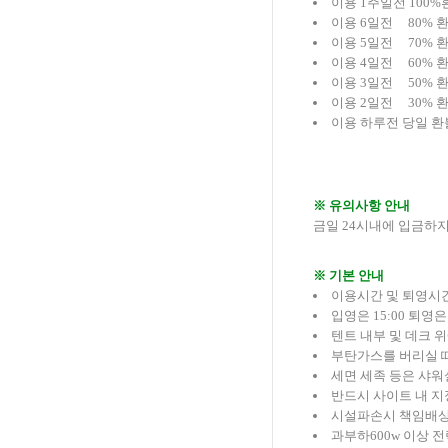
이용 1주일전 100%
이용 6일전 80% 
이용 5일전 70% 
이용 4일전 60% 
이용 3일전 50% 
이용 2일전 30% 
이용 하루전 당일 환
※ 유의사항 안내
금일 24시내에 입금하
※ 기본 안내
이용시간 및 퇴영시
입영은 15:00 퇴영은
텐트 내부 및 데크 
부탄가스를 버리실 
세면 세족 등은 샤워
반드시 사이트 내 지
시설파손시 책임배상
과부하600w 이상 