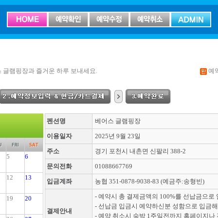
 글램핑장과 즐거운 하루 보내세요.
예
펜션명
베어스 글램핑장
이용일자
2025년 9월 23일
주소
경기 포천시 내촌면 신팔리 388-2
5
6
문의전화
01088667769
12
13
입금계좌
농협 351-0878-9038-83 (예금주:송형빈)
- 예약시 총 결제금액의 100%를 선납금으로
19
20
- 선납금 입금시 예약하신분 성함으로 입금해
결제안내
- 예약 취소시 숙박 1주일전까지 홈페이지나