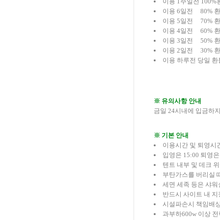
이용 1주일전 100%
이용 6일전 80% 
이용 5일전 70% 
이용 4일전 60% 
이용 3일전 50% 
이용 2일전 30% 
이용 하루전 당일 환
※ 유의사항 안내
금일 24시내에 입금하
※ 기본 안내
이용시간 및 퇴영시
입영은 15:00 퇴영은
텐트 내부 및 데크 
부탄가스를 버리실 
세면 세족 등은 샤워
반드시 사이트 내 지
시설파손시 책임배상
과부하600w 이상 