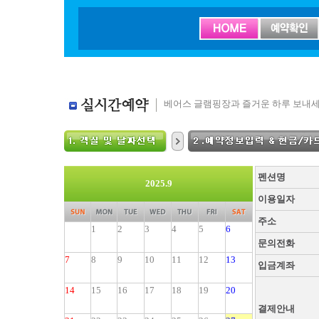
베어스 글램핑장과 즐거운 하루 보내세
펜션명
2025.9
이용일자
주소
1
2
3
4
5
6
문의전화
7
8
9
10
11
12
13
입금계좌
14
15
16
17
18
19
20
결제안내