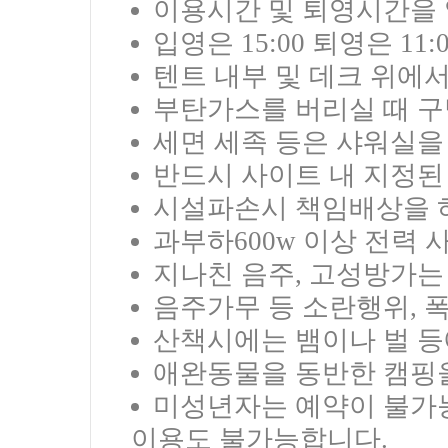
이용시간 및 퇴영시간을 
입영은 15:00 퇴영은 11
텐트 내부 및 데크 위에
부탄가스를 버리실 때 구
세면 세족 등은 샤워실을
반드시 사이트 내 지정된
시설파손시 책임배상을 
과부하600w 이상 전력 
지나친 음주, 고성방가는
음주가무 등 소란행위, 
산책시에는 뱀이나 벌 등
애완동물을 동반한 캠핑
미성년자는 예약이 불가
이용도 불가능합니다.