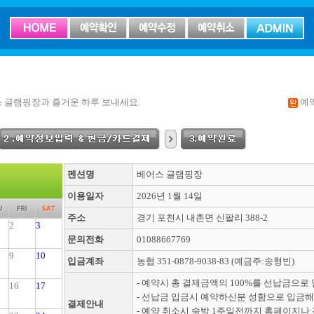
 글램핑장과 즐거운 하루 보내세요.
예
펜션명
베어스 글램핑장
이용일자
2026년 1월 14일
주소
경기 포천시 내촌면 신팔리 388-2
2
3
문의전화
01088667769
9
10
입금계좌
농협 351-0878-9038-83 (예금주:송형빈)
- 예약시 총 결제금액의 100%를 선납금으로
16
17
- 선납금 입금시 예약하신분 성함으로 입금해
결제안내
- 예약 취소시 숙박 1주일전까지 홈페이지나