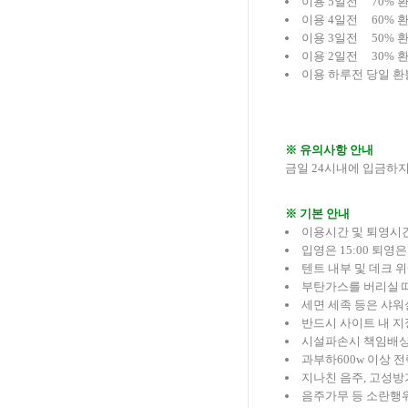
이용 5일전 70% 
이용 4일전 60% 
이용 3일전 50% 
이용 2일전 30% 
이용 하루전 당일 환
※ 유의사항 안내
금일 24시내에 입금하
※ 기본 안내
이용시간 및 퇴영시
입영은 15:00 퇴영은
텐트 내부 및 데크 
부탄가스를 버리실 
세면 세족 등은 샤워
반드시 사이트 내 지
시설파손시 책임배상
과부하600w 이상 
지나친 음주, 고성방
음주가무 등 소란행위