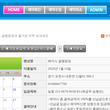
 글램핑장과 즐거운 하루 보내세요.
예
펜션명
베어스 글램핑장
이용일자
2026년 1월 14일
주소
경기 포천시 내촌면 신팔리 388-2
2
3
문의전화
01088667769
9
10
입금계좌
농협 351-0878-9038-83 (예금주:송형빈)
- 예약시 총 결제금액의 100%를 선납금으로
16
17
- 선납금 입금시 예약하신분 성함으로 입금해
결제안내
- 예약 취소시 숙박 1주일전까지 홈페이지나