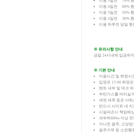
이용 5일전 70% 
이용 4일전 60% 
이용 3일전 50% 
이용 2일전 30% 
이용 하루전 당일 환
※ 유의사항 안내
금일 24시내에 입금하
※ 기본 안내
이용시간 및 퇴영시
입영은 15:00 퇴영은
텐트 내부 및 데크 
부탄가스를 버리실 
세면 세족 등은 샤워
반드시 사이트 내 지
시설파손시 책임배상
과부하600w 이상 
지나친 음주, 고성방
음주가무 등 소란행위