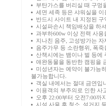
부탄가스를 버리실 때 구멍
세면 세족 등은 샤워실을 이
반드시 사이트 내 지정된 구
시설파손시 책임배상을 하셔
과부하600w 이상 전력 사용
지나친 음주, 고성방가는 자
음주가무 등 소란행위, 폭죽
산책시에는 뱀이나 벌 등에
애완동물을 동반한 캠핑을 
미성년자는 예약이 불가능하
불가능합니다.
객실 내에서는 절대 금연입
이용객의 부주의로 인한 사
오후 22:00부터 오전7:0
시설 사용 후 청소, 설거지