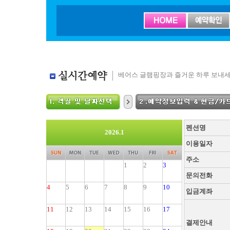
베어스 글램핑장과 즐거운 하루 보내세
펜션명
2026.1
이용일자
주소
1
2
3
문의전화
4
5
6
7
8
9
10
입금계좌
11
12
13
14
15
16
17
결제안내