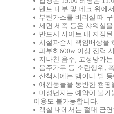
입영은 15:00 퇴영은 11
텐트 내부 및 데크 위에
부탄가스를 버리실 때 구
세면 세족 등은 샤워실을
반드시 사이트 내 지정된
시설파손시 책임배상을 
과부하600w 이상 전력 
지나친 음주, 고성방가는
음주가무 등 소란행위, 
산책시에는 뱀이나 벌 등
애완동물을 동반한 캠핑
미성년자는 예약이 불가
이용도 불가능합니다.
객실 내에서는 절대 금연